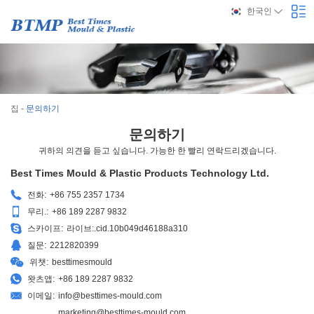
한국인
집
-
문의하기
문의하기
귀하의 의견을 듣고 싶습니다. 가능한 한 빨리 연락드리겠습니다.
Best Times Mould & Plastic Products Technology Ltd.
전화:
+86 755 2357 1734
무리.:
+86 189 2287 9832
스카이프:
라이브:.cid.10b049d46188a310
질문:
2212820399
위챗:
besttimesmould
왓츠앱:
+86 189 2287 9832
이메일:
info@besttimes-mould.com
marketing@besttimes-mould.com