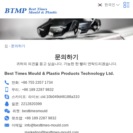
한국인
집
-
문의하기
문의하기
귀하의 의견을 듣고 싶습니다. 가능한 한 빨리 연락드리겠습니다.
Best Times Mould & Plastic Products Technology Ltd.
전화:
+86 755 2357 1734
무리.:
+86 189 2287 9832
스카이프:
라이브:.cid.10b049d46188a310
질문:
2212820399
위챗:
besttimesmould
왓츠앱:
+86 189 2287 9832
이메일:
info@besttimes-mould.com
marketing@besttimes-mould.com