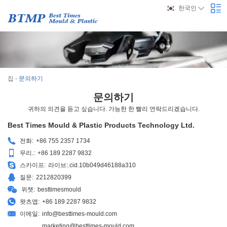
한국인
집
-
문의하기
문의하기
귀하의 의견을 듣고 싶습니다. 가능한 한 빨리 연락드리겠습니다.
Best Times Mould & Plastic Products Technology Ltd.
전화:
+86 755 2357 1734
무리.:
+86 189 2287 9832
스카이프:
라이브:.cid.10b049d46188a310
질문:
2212820399
위챗:
besttimesmould
왓츠앱:
+86 189 2287 9832
이메일:
info@besttimes-mould.com
marketing@besttimes-mould.com