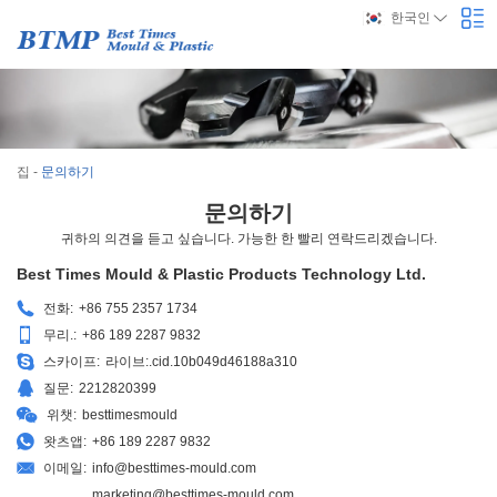
한국인
집
-
문의하기
문의하기
귀하의 의견을 듣고 싶습니다. 가능한 한 빨리 연락드리겠습니다.
Best Times Mould & Plastic Products Technology Ltd.
전화:
+86 755 2357 1734
무리.:
+86 189 2287 9832
스카이프:
라이브:.cid.10b049d46188a310
질문:
2212820399
위챗:
besttimesmould
왓츠앱:
+86 189 2287 9832
이메일:
info@besttimes-mould.com
marketing@besttimes-mould.com