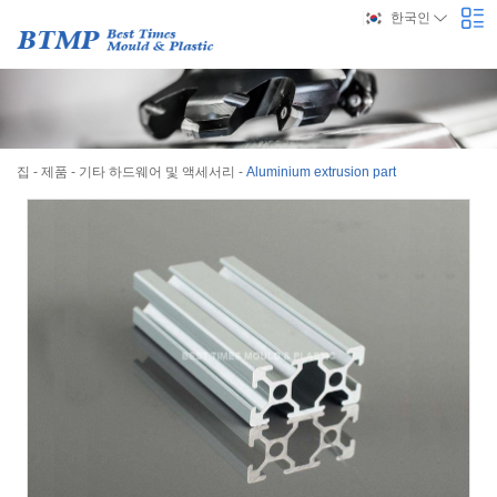
한국인
집
-
제품
-
기타 하드웨어 및 액세서리
-
Aluminium extrusion part