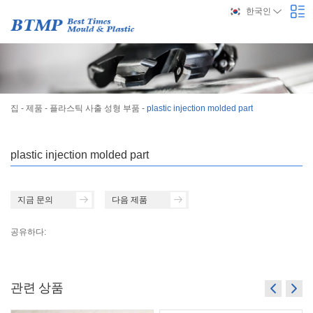
한국인
집
-
제품
-
플라스틱 사출 성형 부품
-
plastic injection molded part
plastic injection molded part
지금 문의
다음 제품
공유하다:
관련 상품