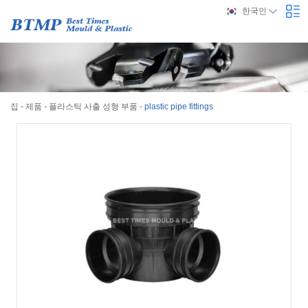
한국인
집
-
제품
-
플라스틱 사출 성형 부품
-
plastic pipe fittings