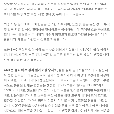
수행할 수 있습니다. 유리와 페이스트를 결합하는 방법에는 연속 스크류 믹서,
시그마 블레이드 믹서 및 쟁기 블레이드 믹서의 세 가지가 있습니다. 선택한 프
로세스는 특정 제품 특성, 제품 형태 및 부피에 따라 다릅니다.
최종 사용 용도에 따라 화합물은 엄격한 치수 제어, 난연성, 높은 유전 강도, 부식
및 얼룩 저항 및 색상 안정성을 달성하도록 공식화됩니다. 뛰어난 흐름 특성으로
인해 BMC 금형은 세부 사항과 치수의 정밀도가 필요한 다양한 응용 분야에 적
합합니다. 재료는 다양한 색상으로 제공됩니다.
또한 BMC 금형은 압축 성형 또는 사출 성형에 적합합니다. BMC의 압축 성형은
전기 장비, 자동차 부품, 전기 제품 및 도구용 하우징과 같은 복잡한 부품을 대량
으로 생산하는 데 사용됩니다.
GMT는 유리 매트 강화 열가소성 수지
로, 섬유 강화 열가소성 수지가 포함된 시
트 성형 컴파운드의 일종입니다. 열가소성 수지와 하나 이상의 보강재를 사용하
여 거대한 라미네이터에서 생산됩니다. 이 프로세스는 시트 형태의 경량의 부분
적으로 통합된 반제품 합성물을 생성합니다. 대부분의 형태는 1300mm에서
1400mm 너비로 생산됩니다. 그러나 일부 새로운 양식은 더 크지만 독점적인 너
비로 만들어집니다. 시트 스톡은 특정 용도를 위한 도구의 배치에 맞게 크기로
절단될 수 있으며 한 면에 라미네이트된 장식 또는 기능 표면을 통합할 수도 있
습니다. GMT 금형을 사용하면 압축 성형을 통해 낮은 툴링 비용과 빠른 사이클
시간으로 대형 부품을 생산할 수 있습니다. 부품 통합의 가능성은 무게와 비용을