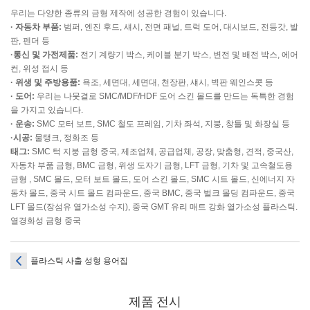
우리는 다양한 종류의 금형 제작에 성공한 경험이 있습니다.
· 자동차 부품:
범퍼, 엔진 후드, 섀시, 전면 패널, 트럭 도어, 대시보드, 전등갓, 발
판, 펜더 등
·통신 및 가전제품:
전기 계량기 박스, 케이블 분기 박스, 변전 및 배전 박스, 에어
컨, 위성 접시 등
· 위생 및 주방용품:
욕조, 세면대, 세면대, 천장판, 섀시, 벽판 웨인스콧 등
· 도어:
우리는 나뭇결로 SMC/MDF/HDF 도어 스킨 몰드를 만드는 독특한 경험
을 가지고 있습니다.
· 운송:
SMC 모터 보트, SMC 철도 프레임, 기차 좌석, 지붕, 창틀 및 화장실 등
·시공:
물탱크, 정화조 등
태그:
SMC 턱 지붕 금형 중국, 제조업체, 공급업체, 공장, 맞춤형, 견적, 중국산,
자동차 부품 금형, BMC 금형, 위생 도자기 금형, LFT 금형, 기차 및 고속철도용
금형 , SMC 몰드, 모터 보트 몰드, 도어 스킨 몰드, SMC 시트 몰드, 신에너지 자
동차 몰드, 중국 시트 몰드 컴파운드, 중국 BMC, 중국 벌크 몰딩 컴파운드, 중국
LFT 몰드(장섬유 열가소성 수지), 중국 GMT 유리 매트 강화 열가소성 플라스틱.
열경화성 금형 중국
플라스틱 사출 성형 용어집
제품 전시